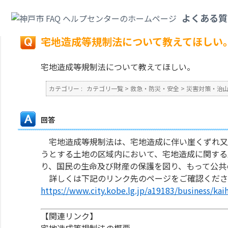
カテゴリ一覧
>
救急・防災・安全
>
災害対策・治山・砂防
>
宅地造成等規制
よくある質
戻る
宅地造成等規制法について教えてほしい
宅地造成等規制法について教えてほしい。
カテゴリー :
カテゴリ一覧
>
救急・防災・安全
>
災害対策・治
回答
宅地造成等規制法は、宅地造成に伴い崖くずれ又
うとする土地の区域内において、宅地造成に関する
り、国民の生命及び財産の保護を図り、もって公共
詳しくは下記のリンク先のページをご確認くださ
https://www.city.kobe.lg.jp/a19183/business/ka
【関連リンク】