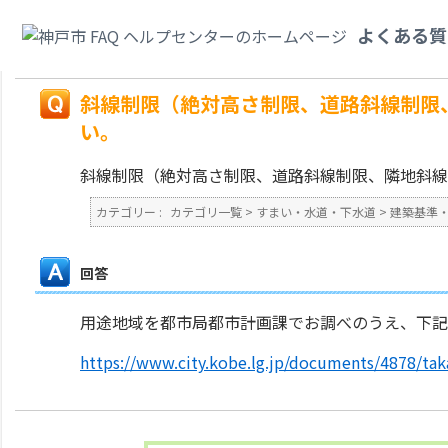
カテゴリ一覧
>
すまい・水道・下水道
>
建築基準・建築規制・バリアフリー
よくある質
側斜線制限）について教えてください。
戻る
斜線制限（絶対高さ制限、道路斜線制限
い。
斜線制限（絶対高さ制限、道路斜線制限、隣地斜線
カテゴリー :
カテゴリ一覧
>
すまい・水道・下水道
>
建築基準
回答
用途地域を都市局都市計画課でお調べのうえ、下記
https://www.city.kobe.lg.jp/documents/4878/ta