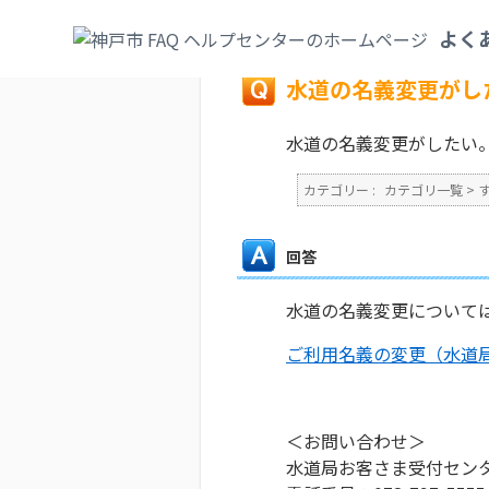
カテゴリ一覧
>
すまい・水道・下水道
>
上
よく
戻る
水道の名義変更がし
水道の名義変更がしたい
カテゴリー :
カテゴリ一覧
>
回答
水道の名義変更について
ご利用名義の変更（水道
＜お問い合わせ＞
水道局お客さま受付セン