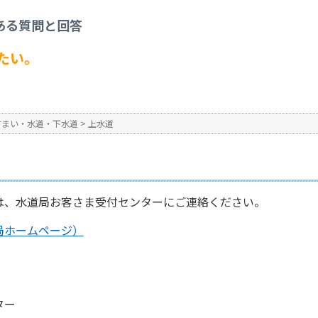
水道
>
水道の名義変更がしたい。
ある質問と回答
No : 1651
公開日時 : 2024/10/31 13:3
たい。
。
すまい・水道・下水道
>
上水道
は、水道局お客さま受付センターにご連絡ください。
局ホームページ）
ター