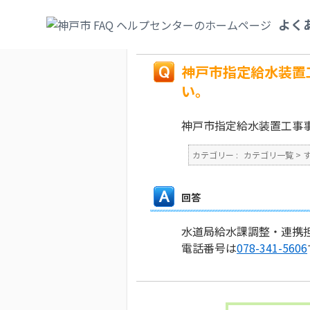
カテゴリ一覧
>
すまい・水道・下水道
>
上
よく
てほしい。
戻る
神戸市指定給水装置
い。
神戸市指定給水装置工事
カテゴリー :
カテゴリ一覧
>
回答
水道局給水課調整・連携
電話番号は
078-341-5606