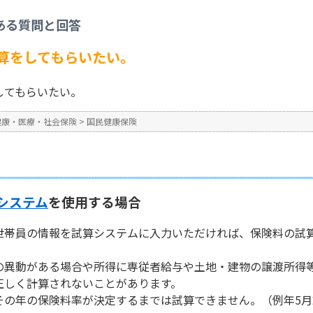
民健康保険
>
【国保】保険料の試算をしてもらいたい。
ある質問と回答
No : 1704
公開日時 : 2025/05/23 09:0
算をしてもらいたい。
してもらいたい。
健康・医療・社会保険
>
国民健康保険
システム
を使用する場合
世帯員の情報を試算システムに入力いただければ、保険料の試
の異動がある場合や所得に専従者給与や土地・建物の譲渡所得
正しく計算されないことがあります。
その年の保険料率が決定するまでは試算できません。（例年5