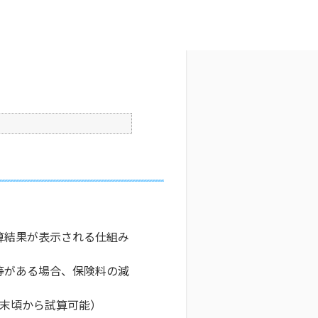
文字サイズ変更
0
更新日時 : 2026/06/30 13:55
印刷
算結果が表示される仕組み
等がある場合、保険料の減
月末頃から試算可能）