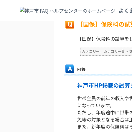
カテゴリ一覧
>
健康・医療・社会保険
>
国
よく
戻る
【国保】保険料の試
【国保】保険料の試算を
カテゴリー :
カテゴリ一覧
>
回答
神戸市HP掲載の試算
世帯全員の前年の収入や
になっています。
ただし、年度途中に世帯
免等の対象となる場合は
また、新年度の保険料は