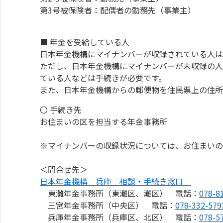
第3号被保険者：配偶者の勤務先（事業主）
■ 年金を受給している人
日本年金機構にマイナンバーが収録されている人は
ただし、日本年金機構にマイナンバーが未収録の人
ている人などは手続きが必要です。
また、日本年金機構からの郵便物を住民票上の住所
〇 手続き先
お住まいの区を担当する年金事務所
※マイナンバーの収録状況については、お住まいの
＜問合せ先＞
日本年金機構 兵庫 相談・手続き窓口
東灘年金事務所（東灘区、灘区） 電話：
078-8
三宮年金事務所（中央区） 電話：
078-332-579
兵庫年金事務所（兵庫区、北区） 電話：
078-5