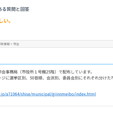
の名簿が欲しい。
ある質問と回答
No : 1758
公開日時 : 2024/10/31 13:3
しい。
。
市政情報
>
市会
市会事務局（市役所１号館25階）で配布しています。
ージに選挙区別、50音順、会派別、委員会別にそれぞれ分けた
g.jp/a71064/shise/municipal/giinnmeibo/index.html