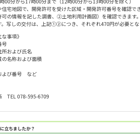
0分から17時00分まで（12時00分から13時00分を除く）
住宅地図で、開発許可を受けた区域・開発許可番号を確認で
可の情報を記した調書、②土地利用計画図）を確認できます
。写しの交付は、上記①②につき、それぞれ470円が必要とな
主な事項》
番号
住所および氏名
の名称および面積
よび番号 など
L 078-595-6709
に立ちましたか？