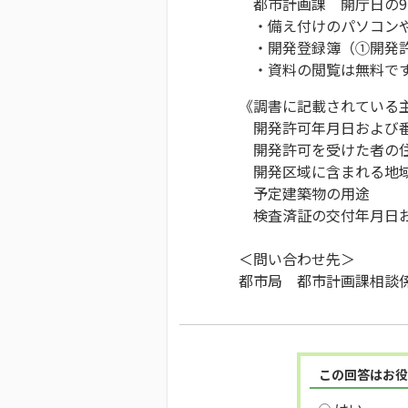
都市計画課 開庁日の9時0
・備え付けのパソコンや
・開発登録簿（①開発許
・資料の閲覧は無料です
《調書に記載されている
開発許可年月日および
開発許可を受けた者の
開発区域に含まれる地域
予定建築物の用途
検査済証の交付年月日お
＜問い合わせ先＞
都市局 都市計画課相談係 TE
この回答はお役