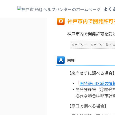
カテゴリ一覧
>
産業・ビジネス
>
商工業
>
よく
戻る
神戸市内で開発許可
神戸市内で開発許可を受
カテゴリー :
カテゴリ一覧
>
回答
【来庁せずに調べる場合
・「
開発許可区域の情
・開発登録簿（①開発許
必要な場合は都市計画
【窓口で調べる場合】