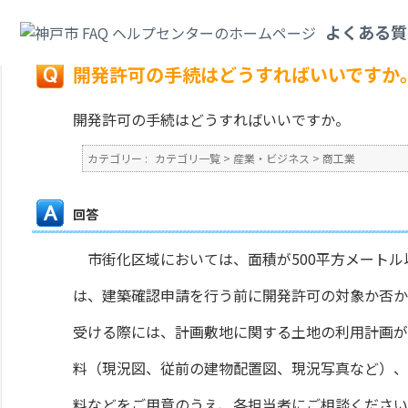
カテゴリ一覧
>
産業・ビジネス
>
商工業
>
開発許可の手続はどうすればいい
よくある質
戻る
開発許可の手続はどうすればいいですか
開発許可の手続はどうすればいいですか。
カテゴリー :
カテゴリ一覧
>
産業・ビジネス
>
商工業
回答
市街化区域においては、面積が500平方メートル
は、建築確認申請を行う前に開発許可の対象か否か
受ける際には、計画敷地に関する土地の利用計画が
料（現況図、従前の建物配置図、現況写真など）、
料などをご用意のうえ、各担当者にご相談ください