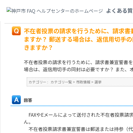
カテゴリ一覧
>
市政情報
>
選挙
>
不在者投票の請求を行うために、請求書兼
よくある質
郵送する場合は、返信用切手の同封は必要ですか？ また、オンラインによる請
戻る
不在者投票の請求を行うために、請求書
ますか？ 郵送する場合は、返信用切手の
きますか？
不在者投票の請求を行うために、請求書兼宣誓書を
場合は、返信用切手の同封は必要ですか？ また、
カテゴリー :
カテゴリ一覧
>
市政情報
>
選挙
回答
FAXやEメールによって送付された不在者投票請
ん。
不在者投票請求書兼宣誓書は郵送または持参（代