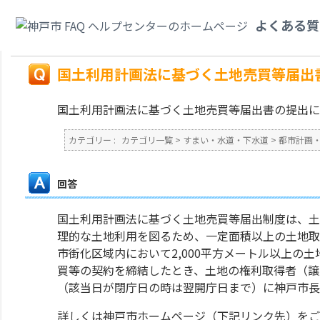
カテゴリ一覧
>
すまい・水道・下水道
>
都市計画・まちづくり
>
国土利用計
よくある質
い。
戻る
国土利用計画法に基づく土地売買等届出
国土利用計画法に基づく土地売買等届出書の提出に
カテゴリー :
カテゴリ一覧
>
すまい・水道・下水道
>
都市計画
回答
国土利用計画法に基づく土地売買等届出制度は、土
理的な土地利用を図るため、一定面積以上の土地取
市街化区域内において2,000平方メートル以上の土
買等の契約を締結したとき、土地の権利取得者（譲
（該当日が閉庁日の時は翌開庁日まで）に神戸市長
詳しくは神戸市ホームページ（下記リンク先）をご