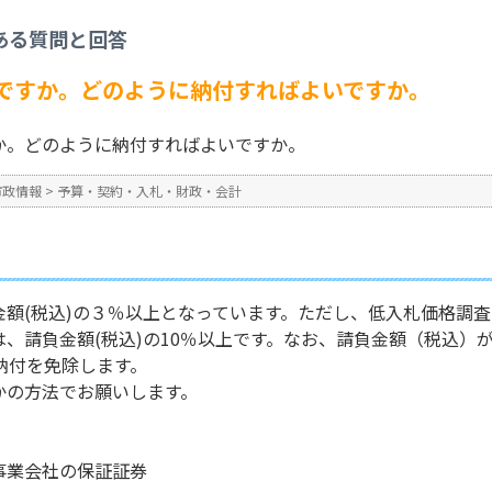
札・財政・会計
>
契約保証金はいくらですか。どのように納付すればよいですか。
ある質問と回答
No : 1848
公開日時 : 2024/10/31 13:3
ですか。どのように納付すればよいですか。
か。どのように納付すればよいですか。
市政情報
>
予算・契約・入札・財政・会計
金額(税込)の３％以上となっています。ただし、低入札価格調
、請負金額(税込)の10％以上です。なお、請負金額（税込）が1
納付を免除します。
かの方法でお願いします。
事業会社の保証証券