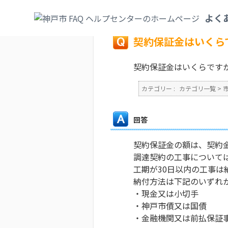
カテゴリ一覧
>
市政情報
>
予算・契約・入
よく
戻る
契約保証金はいくら
契約保証金はいくらです
カテゴリー :
カテゴリ一覧
>
回答
契約保証金の額は、契約
調達契約の工事については
工期が30日以内の工事は
納付方法は下記のいずれ
・現金又は小切手
・神戸市債又は国債
・金融機関又は前払保証