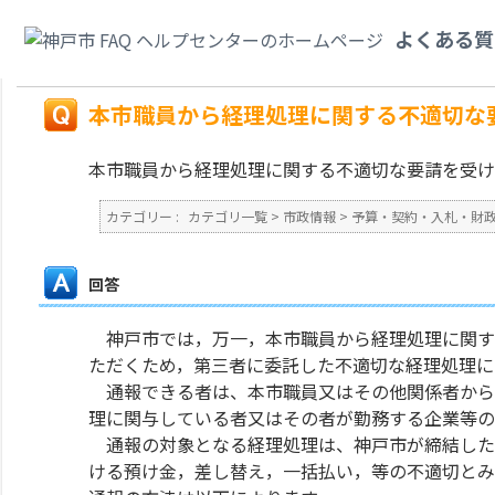
カテゴリ一覧
>
市政情報
>
予算・契約・入札・財政・会計
>
本市職員から経
よくある質
か。
戻る
本市職員から経理処理に関する不適切な
本市職員から経理処理に関する不適切な要請を受け
カテゴリー :
カテゴリ一覧
>
市政情報
>
予算・契約・入札・財
回答
神戸市では，万一，本市職員から経理処理に関す
ただくため，第三者に委託した不適切な経理処理に
通報できる者は、本市職員又はその他関係者から
理に関与している者又はその者が勤務する企業等の
通報の対象となる経理処理は、神戸市が締結した
ける預け金，差し替え，一括払い，等の不適切とみ