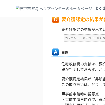
カテゴリ一覧
>
福祉・介護
>
介護保険
>
要
よく
戻る
要介護認定の結果が
要介護認定の結果が出て
カテゴリー :
カテゴリ一覧
>
回答
住宅改修費の支給は、要
果が判明しておらず、か
要介護認定結果が「非該
この取り扱いは、どうし
■事前申請時の留意点
・事前申請日時点で、既