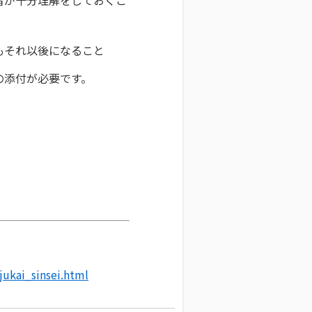
者が十分理解をしておくこ
もそれ以後になること
の添付が必要です。
jukai_sinsei.html