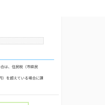
文字サイズ変更
4
公開日時 : 2026/01/05 09:00
印刷
。
場合は、住民税（市県民
9円）を超えている場合に課