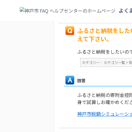
カテゴリ一覧
>
税
>
個人市民税（特別徴収
よく
上限額を教えて下さい。
戻る
ふるさと納税をした
えて下さい。
ふるさと納税をしたいの
カテゴリー :
カテゴリ一覧
>
回答
ふるさと納税の寄附金控
身で試算しお確かめくだ
神戸市税額シミュレーシ