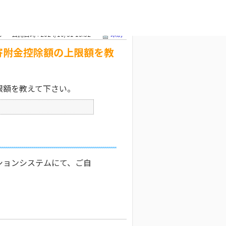
附金控除額の
文字サイズ変更
0
公開日時 : 2024/10/31 13:32
印刷
寄附金控除額の上限額を教
限額を教えて下さい。
ションシステムにて、ご自