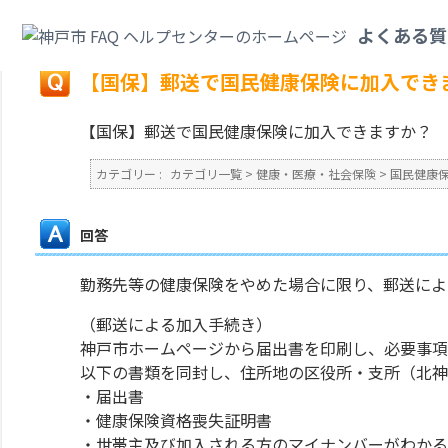
カテゴリ一覧
>
健康・医療・社会保険
>
国民健康保険
>
【国保】郵送で国民
よくある質
戻る
【国保】郵送で国民健康保険に加入でき
【国保】郵送で国民健康保険に加入できますか？
カテゴリー :
カテゴリ一覧
>
健康・医療・社会保険
>
国民健康
回答
勤務先等の健康保険をやめた場合に限り、郵送によ
（郵送による加入手続き）
神戸市ホームページから届出書を印刷し、必要事項
以下の書類を同封し、住所地の区役所・支所（北神
・届出書
・健康保険資格喪失証明書
・世帯主及び加入される方のマイナンバーがわかる