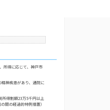
文字サイズ変更
8
公開日時 : 2024/10/31 13:32
印刷
、所得に応じて、神戸市
の精神疾患があり、通院に
所得割額23万5千円以上
面の間の経過的特例措置）