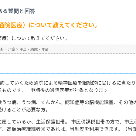
年金
>
自立支援医療（精神通院医療）について教えてください。
ある質問と回答
No : 207
通院医療）について教えてください。
医療）について教えてください。
福祉・介護
>
手当・助成・年金
治癒していくため通院による精神医療を継続的に受けるに当たり
るものです。 申請後の通院医療が対象となります。
躁うつ病、うつ病、てんかん、認知症等の脳機能障害、その他
受けることが必要な方。
属しているか、生活保護世帯。 市民税課税世帯の方で、市民税
が、高額治療継続者※であれば、当制度を利用できます。（当