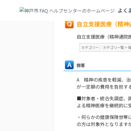
カテゴリ一覧
>
福祉・介護
>
手当・助成・
よく
戻る
自立支援医療（精神
自立支援医療（精神通院
カテゴリー :
カテゴリ一覧
>
回答
A 精神の疾患を軽減、
が一定額の費用を負担す
■対象者・統合失調症、
よる精神医療を継続的に
・何らかの健康保険世帯に
の方は対象外となります