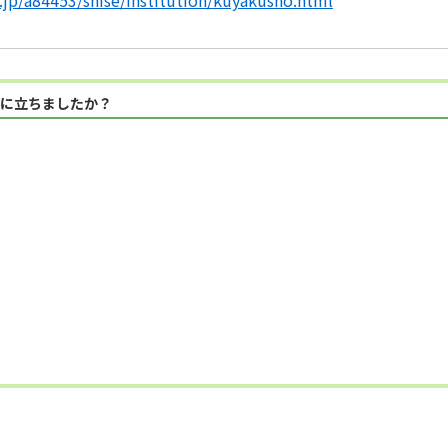
.jp/a84453/shise/institution/kuyakusho.html
に立ちましたか？