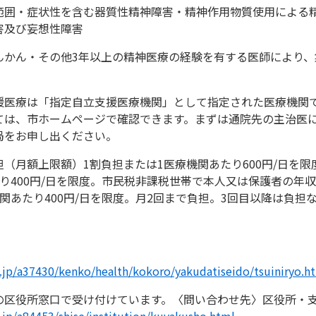
範囲・症状性を含む器質性精神障害・精神作用物質使用による
害及び妄想性障害
んかん・その他3年以上の精神医療の経験を有する医師により、
援医療は「指定自立支援医療機関」として指定された医療機関
ては、市ホームページで確認できます。まずは通院先の主治医
局をお申し出ください。
（月額上限額）1割負担または1医療機関あたり600円/日を限
り400円/日を限度。市民税非課税世帯で本人又は保護者の年収
関あたり400円/日を限度。月2回まで負担。3回目以降は負担
g.jp/a37430/kenko/health/kokoro/yakudatiseido/tsuiniryo.h
の区役所窓口で受け付けています。〈問い合わせ先〉区役所・