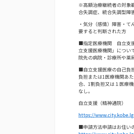
※高額治療継続者の対象
合失調症、統合失調型障
・気分（感情）障害・て
要すると判断された方
■指定医療機関 自立支
立支援医療機関」につい
院先の病院・診療所や薬
■自立支援医療の自己負担
負担または1医療機関あた
合、1割負担又は１医療機
なし。
自立支援（精神通院）
https://www.city.kobe.l
■申請方法申請はお住い