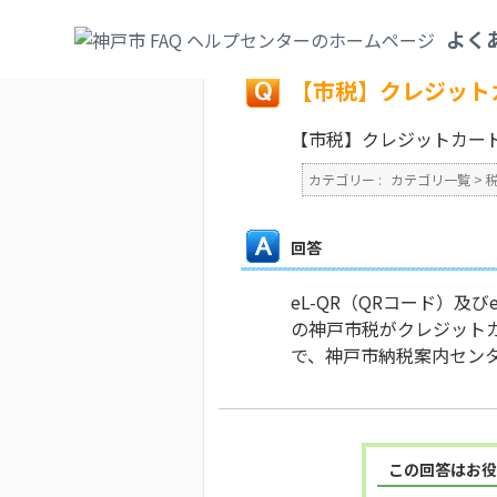
カテゴリ一覧
>
税
>
納付方法
>
【市税】ク
よく
戻る
【市税】クレジット
【市税】クレジットカー
カテゴリー :
カテゴリ一覧
>
回答
eL-QR（QRコード）及
の神戸市税がクレジットカ
で、神戸市納税案内セン
この回答はお役