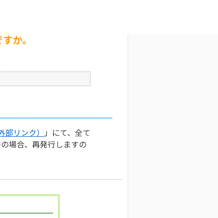
文字サイズ変更
2
公開日時 : 2024/10/31 16:27
印刷
ですか。
外部リンク）
」にて、全て
書の場合、再発行しますの