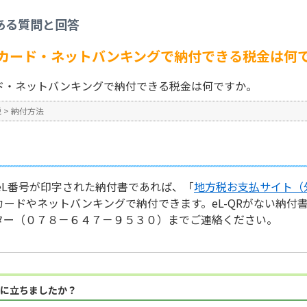
レジットカード・ネットバンキングで納付できる税金は何ですか。
ある質問と回答
No : 213
カード・ネットバンキングで納付できる税金は何
ド・ネットバンキングで納付できる税金は何ですか。
税
>
納付方法
びeL番号が印字された納付書であれば、「
地方税お支払サイト（
ードやネットバンキングで納付できます。eL-QRがない納付
ター（０７８－６４７－９５３０）までご連絡ください。
に立ちましたか？