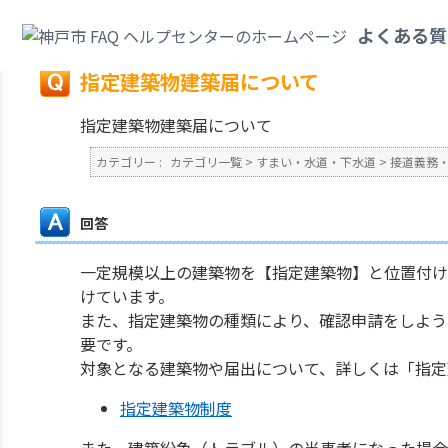
カテゴリ一覧
>
すまい・水道・下水道
>
接道義務・駐車場設置・開発許可・
よくある質
戻る
指定建築物建築届について
指定建築物建築届について
カテゴリー :
カテゴリ一覧
>
すまい・水道・下水道
>
接道義務
回答
一定規模以上の建築物を【指定建築物】と位置付け
けています。
また、指定建築物の種類により、確認申請をしよう
要です。
対象となる建築物や届出について、詳しくは「指定
指定建築物制度