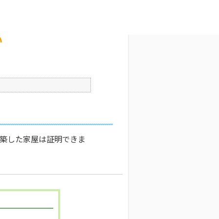
文字サイズ変更
9
公開日時 : 2026/04/01 00:00
印刷
い
新築した家屋は証明できま