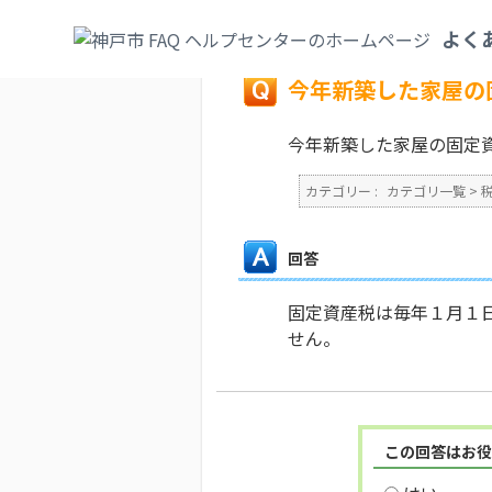
カテゴリ一覧
>
税
>
固定資産税・都市計画
よく
戻る
今年新築した家屋の
今年新築した家屋の固定
カテゴリー :
カテゴリ一覧
>
回答
固定資産税は毎年１月１
せん。
この回答はお役