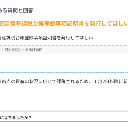
税
>
今年新築した家屋の固定資産課税台帳登録事項証明書を発行してほしい
ある質問と回答
No : 217
固定資産課税台帳登録事項証明書を発行してほし
資産課税台帳登録事項証明書を発行してほしい
税
>
固定資産税・都市計画税
日時点の資産の状況に応じて課税されるため、１月2日以降に
に立ちましたか？