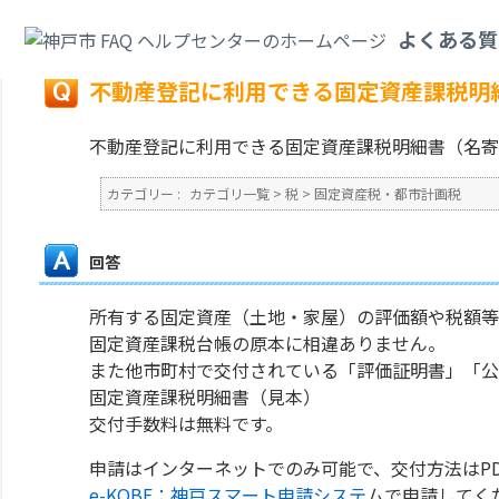
カテゴリ一覧
>
税
>
固定資産税・都市計画税
>
不動産登記に利用できる固定
よくある質
戻る
不動産登記に利用できる固定資産課税明
不動産登記に利用できる固定資産課税明細書（名寄
カテゴリー :
カテゴリ一覧
>
税
>
固定資産税・都市計画税
回答
所有する固定資産（土地・家屋）の評価額や税額等
固定資産課税台帳の原本に相違ありません。
また他市町村で交付されている「評価証明書」「公
固定資産課税明細書（見本）
交付手数料は無料です。
申請はインターネットでのみ可能で、交付方法はP
e-KOBE：神戸スマート申請システ
ムで申請してく