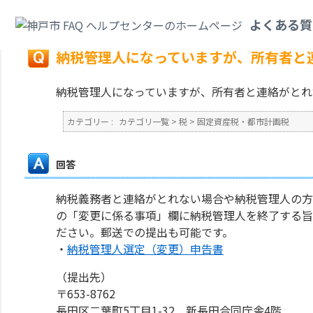
カテゴリ一覧
>
税
>
固定資産税・都市計画税
>
納税管理人になっていますが
よくある質
戻る
納税管理人になっていますが、所有者と
納税管理人になっていますが、所有者と連絡がとれ
カテゴリー :
カテゴリ一覧
>
税
>
固定資産税・都市計画税
回答
納税義務者と連絡がとれない場合や納税管理人の方
の「変更に係る事項」欄に納税管理人を終了する旨
ださい。郵送での提出も可能です。
・
納税管理人選定（変更）申告書
（提出先）
〒653-8762
長田区二葉町5丁目1-32 新長田合同庁舎4階