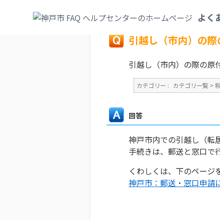
カテゴリ一覧
>
税
>
軽自動車税
>
引越し（
よく
戻る
引越し（市内）の際
引越し（市内）の際の原
カテゴリー :
カテゴリ一覧
>
回答
神戸市内での引越し（転
手続きは、郵送と窓口で
くわしくは、下のページ
神戸市：郵送・窓口申請による登