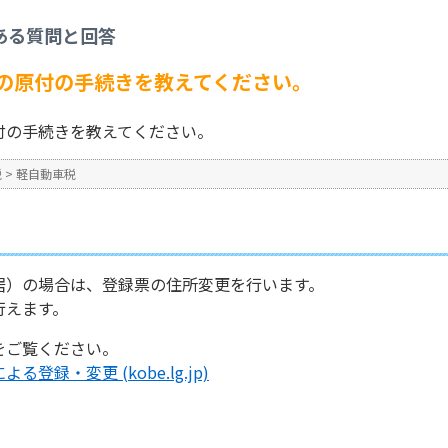
市内）の際の原付の手続きを教えてください。
ある質問と回答
No : 227
公開日時 : 2024/10/31 13:2
の原付の手続きを教えてください。
付の手続きを教えてください。
税
>
軽自動車税
居）の場合は、登録票の住所変更を行います。
行えます。
をご覧ください。
録・変更 (kobe.lg.jp)