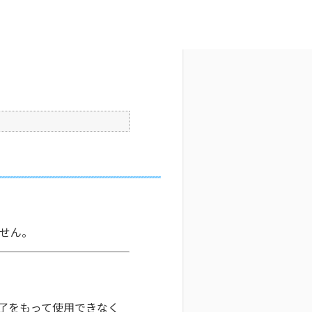
文字サイズ変更
8
更新日時 : 2025/12/17 15:02
印刷
ません。
の満了をもって使用できなく