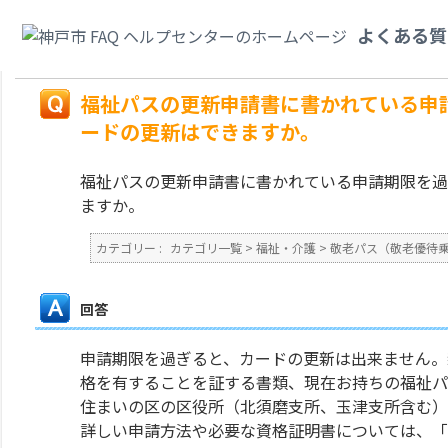
カテゴリ一覧
>
福祉・介護
>
敬老パス（敬老優待乗車証）・福祉パス（福祉
よくある質
ぎてしまいましたが、申請書を提出すればカードの更新はできますか。
戻る
福祉パスの更新申請書に書かれている申
ードの更新はできますか。
福祉パスの更新申請書に書かれている申請期限を過
ますか。
カテゴリー :
カテゴリ一覧
>
福祉・介護
>
敬老パス（敬老優待
回答
申請期限を過ぎると、カードの更新は出来ません。
格を有することを証する書類、現在お持ちの福祉パ
住まいの区の区役所（北須磨支所、玉津支所含む）
詳しい申請方法や必要な資格証明書については、「