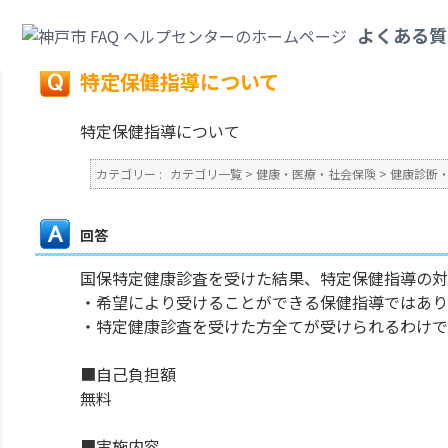
カテゴリ一覧
>
健康・医療・社会保険
>
健康診断・予防接種・各種検査
>
特
よくある質
戻る
特定保健指導について
特定保健指導について
カテゴリー :
カテゴリ一覧
>
健康・医療・社会保険
>
健康診断
回答
国保特定健康診査を受けた結果、特定保健指導の対
・希望により受けることができる保健指導ではあり
・特定健康診査を受けた方全てが受けられるわけで
■自己負担額
無料
■実施内容