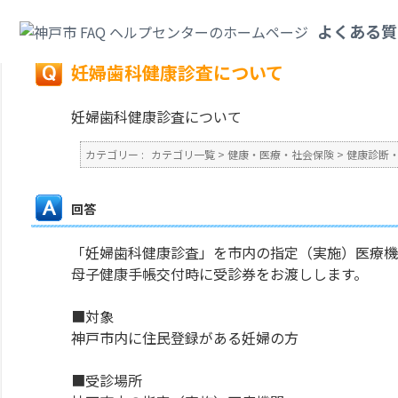
カテゴリ一覧
>
健康・医療・社会保険
>
健康診断・予防接種・各種検査
>
妊
よくある質
戻る
妊婦歯科健康診査について
妊婦歯科健康診査について
カテゴリー :
カテゴリ一覧
>
健康・医療・社会保険
>
健康診断
回答
「妊婦歯科健康診査」を市内の指定（実施）医療機
母子健康手帳交付時に受診券をお渡しします。
■対象
神戸市内に住民登録がある妊婦の方
■受診場所