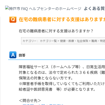
カテゴリ一覧
>
健康・医療・社会保険
>
難病・特定疾患
>
在宅の難病患者に
よくある質
戻る
在宅の難病患者に対する支援はあります
在宅の難病患者に対する支援はありますか？
カテゴリー :
カテゴリ一覧
>
健康・医療・社会保険
>
難病・特
回答
障害福祉サービス（ホームヘルプ等）、日常生活用
対象となるのは、法令で定められた３６６疾病（難
保険法の対象とならない方です。
※障害者手帳を取得していなくてもご利用いただけ
給者証や医師意見書 等）が必要となります。
＜問合せ先＞