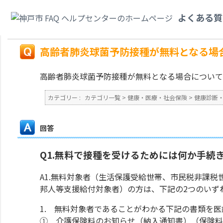
カテゴリ一覧
>
健康・医療・社会保険
>
健康診断・予防接種・各種検査
>
高
よくある質
い。
戻る
高齢者肺炎球菌予防接種が無料となる場
高齢者肺炎球菌予防接種が無料となる場合について
カテゴリー :
カテゴリ一覧
>
健康・医療・社会保険
>
健康診断
回答
Q1.無料で接種を受けるためには何か手続
A1.無料対象者（生活保護受給世帯、市民税非課
邦人等支援給付対象者）の方は、下記の2つのいず
1. 無料対象者であることがわかる下記の書類を
① 介護保険料のお知らせ（納入通知書）（保険料