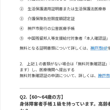
② 生活保護適用証明書または生活保護法医療券
③ 介護保険負担限度額認定証
④ 神戸市発行の公害医療手帳
⑤ 中国残留邦人等支援給付対象者「本人確認証」
無料となる証明書類について詳しくは、
神戸市HP
2. 上記１の書類がない場合は「無料対象確認証
ます）し、医療機関へ提出する
無料対象確認証の申請について、詳しくは、
神戸市
Q2.【60～64歳の方】
身体障害者手帳１級を持っています。高齢