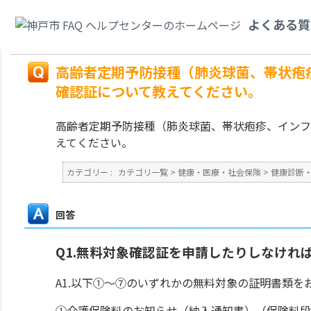
カテゴリ一覧
>
健康・医療・社会保険
>
健康診断・予防接種・各種検査
>
高
よくある質
型コロナワクチン）の無料対象確認証について教えてください。
戻る
高齢者定期予防接種（肺炎球菌、帯状疱
確認証について教えてください。
高齢者定期予防接種（肺炎球菌、帯状疱疹、インフ
えてください。
カテゴリー :
カテゴリ一覧
>
健康・医療・社会保険
>
健康診断
回答
Q1.無料対象確認証を申請したりしなけれ
A1.以下①～⑦のいずれかの無料対象の証明書類
①介護保険料のお知らせ（納入通知書）（保険料段