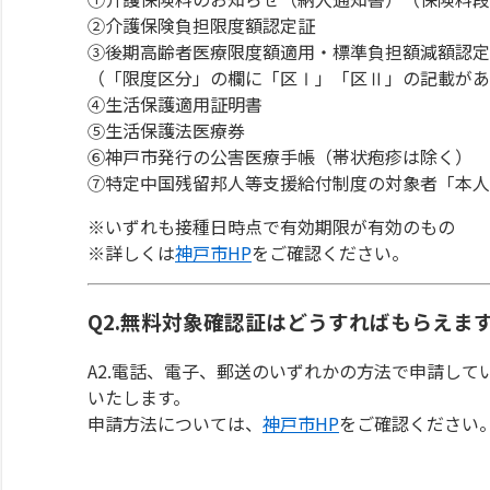
②介護保険負担限度額認定証
③後期高齢者医療限度額適用・標準負担額減額認定
（「限度区分」の欄に「区Ⅰ」「区Ⅱ」の記載があ
④生活保護適用証明書
⑤生活保護法医療券
⑥神戸市発行の公害医療手帳（帯状疱疹は除く）
⑦特定中国残留邦人等支援給付制度の対象者「本人
※いずれも接種日時点で有効期限が有効のもの
※詳しくは
神戸市HP
をご確認ください。
Q2.無料対象確認証はどうすればもらえま
A2.電話、電子、郵送のいずれかの方法で申請し
いたします。
申請方法については、
神戸市HP
をご確認ください