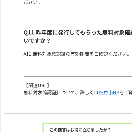
ださい。
Q11.昨年度に発行してもらった無料対象
いですか？
A11.無料対象確認証の有効期間をご確認くださ
【関連URL】
無料対象確認証について、詳しくは
神戸市HP
をご
この回答はお役に立ちましたか？