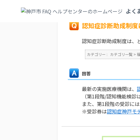
カテゴリ一覧
>
福祉・介護
>
認知症
>
認知
よく
戻る
認知症診断助成制度
認知症診断助成制度は、
カテゴリー :
カテゴリ一覧
>
回答
最新の実施医療機関は、
（第1段階/認知機能検診
また、第1段階の受診に
※受診券は
認知症神戸モ