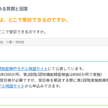
症診断助成制度は、どこで受診できるのですか。
ある質問と回答
No : 3257
公開日時 : 2024/10/31 16:3
は、どこで受診できるのですか。
どこで受診できるのですか。
福祉・介護
>
認知症
認知症神戸モデル特設サイト
にて公表しています。
は約500か所、第2段階/認知機能精密検査は約60か所で実施）
は受診券が必要ですが、受診券を郵送する際に第1段階実施医療
デル特設サイト
から申込みできます。