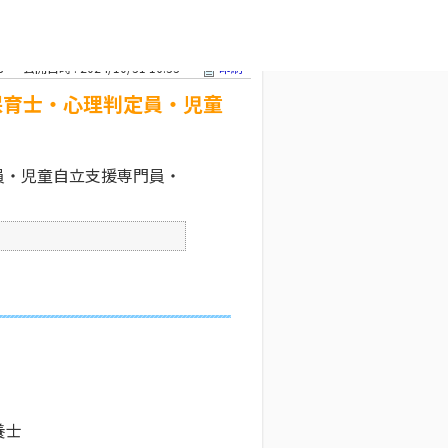
員・児童自立
文字サイズ変更
8
公開日時 : 2024/10/31 16:33
印刷
保育士・心理判定員・児童
員・児童自立支援専門員・
養士