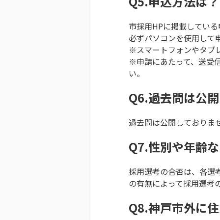
Q5.申込方法は？
市採用HPに掲載してい
必ずパソコンを使用して
※スマートフォンやタブ
※申請にあたって、送受
い。
Q6.過去問は公
過去問は公開しておりま
Q7.性別や年齢
採用選考の合否は、各選
の有無によって採用選考
Q8.神戸市外に