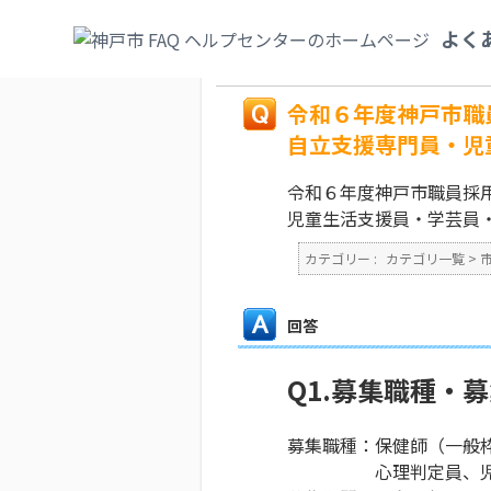
カテゴリ一覧
>
市政情報
>
職員採用
>
令和
よく
支援専門員・児童生活支援員・学芸員・司書
戻る
令和６年度神戸市職
自立支援専門員・児
令和６年度神戸市職員採
児童生活支援員・学芸員
カテゴリー :
カテゴリ一覧
>
回答
Q1.募集職種・
募集職種：保健師（一般
心理判定員、児童自立