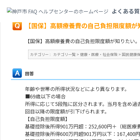
カテゴリ一覧
>
健康・医療・社会保険
>
国民健康保険
>
【国保】高額療養費
よくある質
戻る
【国保】高額療養費の自己負担限度額が
【国保】高額療養費の自己負担限度額が知りたい。
カテゴリー :
カテゴリ一覧
>
健康・医療・社会保険
>
国民健康
回答
年齢や世帯の所得状況などにより異なります。
■69歳以下の場合
所得に応じて5段階に区分されます。当月を含め過去
回目以降の限度額が引下げられます。
【自己負担限度額】
基礎控除後所得901万円超：252,600円＋（総医療費－
基礎控除後所得600万円超901万円以下：167,400円