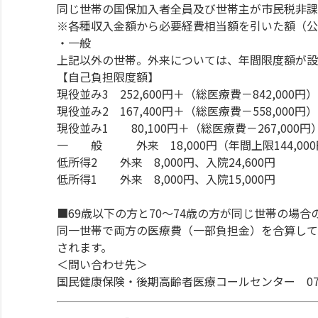
同じ世帯の国保加入者全員及び世帯主が市民税非課
※各種収入金額から必要経費相当額を引いた額（公
・一般
上記以外の世帯。外来については、年間限度額が設
【自己負担限度額】
現役並み3 252,600円＋（総医療費－842,000円
現役並み2 167,400円＋（総医療費－558,000円
現役並み1 80,100円＋（総医療費－267,000円
一 般 外来 18,000円（年間上限144,000円
低所得2 外来 8,000円、入院24,600円
低所得1 外来 8,000円、入院15,000円
■69歳以下の方と70～74歳の方が同じ世帯の場合
同一世帯で両方の医療費（一部負担金）を合算して
されます。
＜問い合わせ先＞
国民健康保険・後期高齢者医療コールセンター 078-38