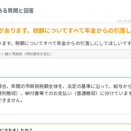
を含む）
>
年金収入と給与収入があります。税額についてすべて年金からの引落し
ある質問と回答
No : 346
があります。税額についてすべて年金からの引落し
ります。税額についてすべて年金からの引落しにしてほしいで
税
>
個人市民税（特別徴収を含む）
場合、年間の市県民税額全体を、法定の基準に沿って、給与か
特別徴収）、納付書等でのお支払い（普通徴収）に分けていま
できません。
に立ちましたか？