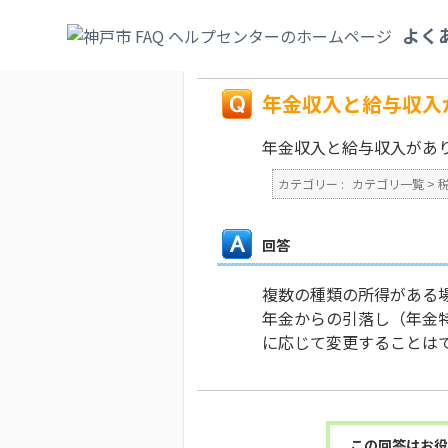
カテゴリ一覧
>
税
>
個人市民税（特別徴収
よく
す。
戻る
年金収入と給与収入
年金収入と給与収入があ
カテゴリー :
カテゴリ一覧
>
回答
複数の種類の所得がある
年金からの引落し（年金
に応じて変更することは
この回答はお役