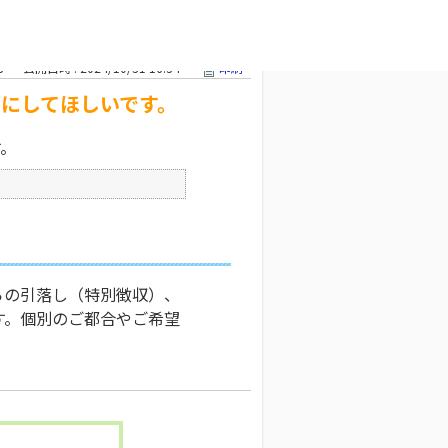
にしてほしいで
文字サイズ変更
3
公開日時 : 2024/10/31 16:34
印刷
にしてほしいです。
す。
らの引落し（特別徴収）、
す。個別のご都合やご希望