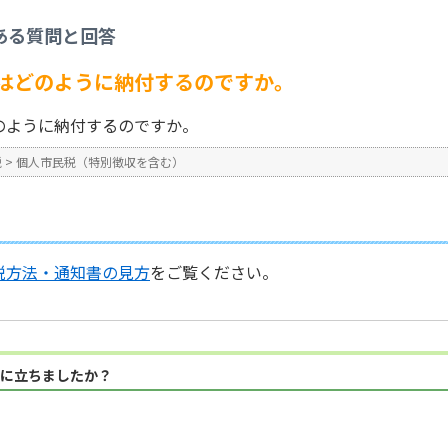
を含む）
>
住民税（市県民税）はどのように納付するのですか。
ある質問と回答
No : 347
はどのように納付するのですか。
のように納付するのですか。
税
>
個人市民税（特別徴収を含む）
税方法・通知書の見方
をご覧ください。
に立ちましたか？