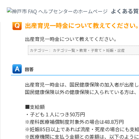
カテゴリ一覧
>
教育・子育て
>
妊娠・出産
>
出産育児一時金について教えて
よくある質
戻る
出産育児一時金について教えてください
出産育児一時金について教えてください。
カテゴリー :
カテゴリ一覧
>
教育・子育て
>
妊娠・出産
回答
出産育児一時金は、国民健康保険の加入者が出産し
国民健康保険以外の健康保険に入られている方は、
■支給額
・子ども１人につき50万円
※産科医療補償制度対象外の場合は48.8万円
※妊娠85日以上であれば流産・死産の場合にも支
※医療機関に支払う金額との差額は、以下のように