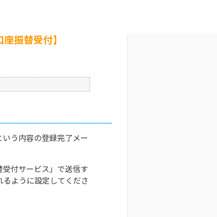
付】
文字サイズ変更
1
更新日時 : 2025/12/19 20:04
印刷
口座振替受付】
という内容の登録完了メー
替受付サービス」で送信す
れるように設定してくださ