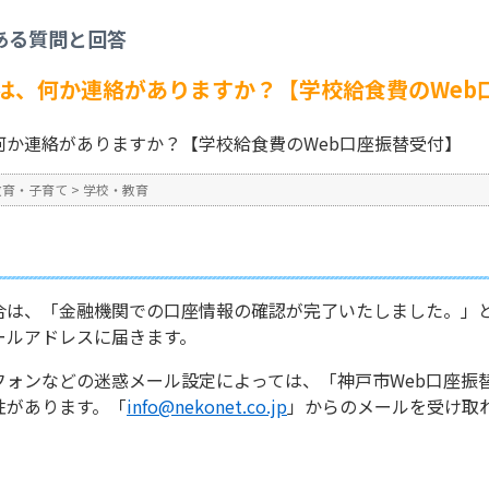
>
登録が完了した場合は、何か連絡がありますか？【学校給食費のWeb口座振替受
ある質問と回答
No : 3644
公開日時 : 2025/04/01 17:0
は、何か連絡がありますか？【学校給食費のWeb
何か連絡がありますか？【学校給食費のWeb口座振替受付】
教育・子育て
>
学校・教育
合は、「金融機関での口座情報の確認が完了いたしました。」
ールアドレスに届きます。
フォンなどの迷惑メール設定によっては、「神戸市Web口座振
性があります。「
info@nekonet.co.jp
」からのメールを受け取