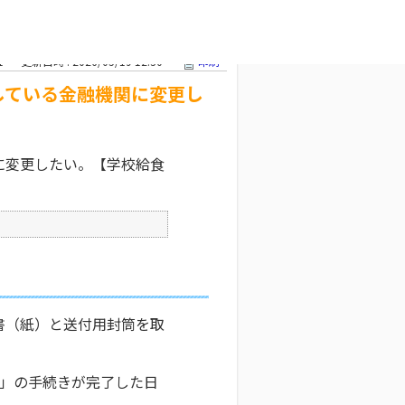
融機関に変更
文字サイズ変更
1
更新日時 : 2026/05/19 12:30
印刷
している金融機関に変更し
に変更したい。【学校給食
書（紙）と送付用封筒を取
ス」の手続きが完了した日