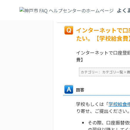
カテゴリ一覧
>
教育・子育て
>
学校・教育
よく
したい。【学校給食費】
戻る
インターネットで口
たい。【学校給食費
インターネットで口座登
費】
カテゴリー :
カテゴリ一覧
>
回答
学校もしくは「
学校給食
り寄せ、ご提出ください
その際、口座振替依
の翌日以降としてく