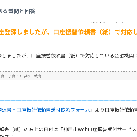
>
インターネットで口座登録しましたが、口座振替依頼書（紙）で対応している金
ある質問と回答
No : 3667
公開日時 : 2025/04/01 17:0
座登録しましたが、口座振替依頼書（紙）で対応
】
録しましたが、口座振替依頼書（紙）で対応している金融機関
教育・子育て
>
学校・教育
申込書・口座振替依頼書送付依頼フォーム
」より口座振替依頼
。
頼書（紙）の右上の日付は「神戸市Web口座振替受付サービ
ださい。