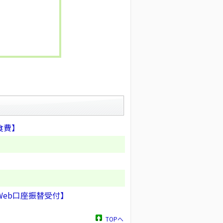
食費】
eb口座振替受付】
TOPへ