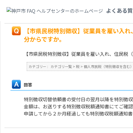
カテゴリ一覧
>
税
>
個人市民税（特別徴収を含む）
>
【市県民税特別徴収】
よくある質
開始は何月分からですか。
戻る
【市県民税特別徴収】従業員を雇い入れ
分からですか。
【市県民税特別徴収】従業員を雇い入れ、住民税（
カテゴリー :
カテゴリ一覧
>
税
>
個人市民税（特別徴収を含む
回答
特別徴収切替依頼書の受付日の翌月以降を特別徴収
金額は、お送りする特別徴収税額通知書にてご確認
申請してから２か月経過しても特別徴収税額通知書