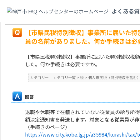
カテゴリ一覧
>
税
>
個人市民税（特別徴収を含む）
>
【市県民税特別徴収】
よくある質
ている従業員の名前がありました。何か手続きは必要ですか。
戻る
【市県民税特別徴収】事業所に届いた特
員の名前がありました。何か手続きは必
【市県民税特別徴収】事業所に届いた特別徴収税額
した。何か手続きは必要ですか。
カテゴリー :
カテゴリ一覧
>
税
>
個人市民税（特別徴収を含む
回答
退職や休職等で在籍されていない従業員の給与所得
額決定通知書を発送します。対象となる従業員が非
（手続きのページ）
https://www.city.kobe.lg.jp/a35984/kurashi/ta