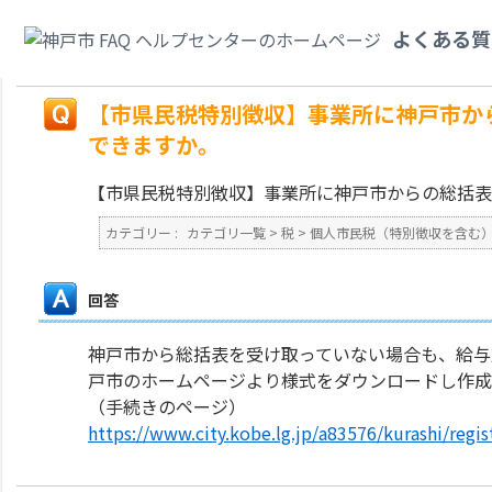
カテゴリ一覧
>
税
>
個人市民税（特別徴収を含む）
>
【市県民税特別徴収】
よくある質
書の提出はできますか。
戻る
【市県民税特別徴収】事業所に神戸市か
できますか。
【市県民税特別徴収】事業所に神戸市からの総括表
カテゴリー :
カテゴリ一覧
>
税
>
個人市民税（特別徴収を含む
回答
神戸市から総括表を受け取っていない場合も、給与支
戸市のホームページより様式をダウンロードし作成
（手続きのページ）
https://www.city.kobe.lg.jp/a83576/kurashi/regi