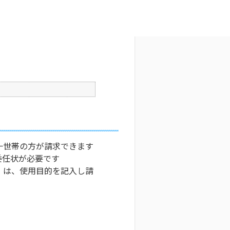
文字サイズ変更
2
更新日時 : 2025/03/26 17:58
印刷
一世帯の方が請求できます
委任状が必要です
）は、使用目的を記入し請