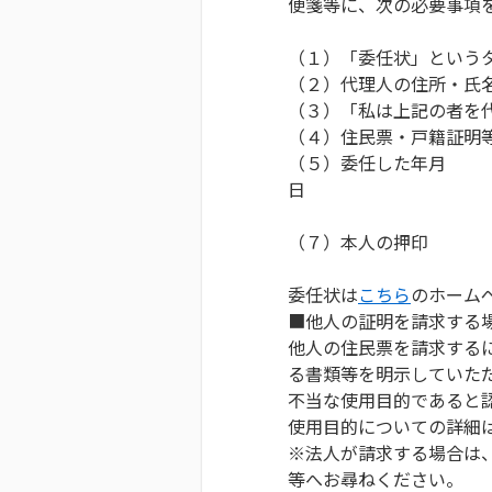
便箋等に、次の必要事項
（１）「委任状」という
（２）代理人の住所・氏
（３）「私は上記の者を
（４）住民票・戸籍証明
（５）委任した年月
（６）本人の
（７）本人の押印
委任状は
こちら
のホーム
■他人の証明を請求する
他人の住民票を請求する
る書類等を明示していた
不当な使用目的であると
使用目的についての詳細
※法人が請求する場合は
等へお尋ねください。