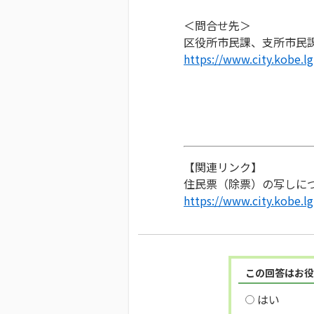
＜問合せ先＞
区役所市民課、支所市民
https://www.city.kobe.lg
【関連リンク】
住民票（除票）の写しに
https://www.city.kobe.l
この回答はお役
はい