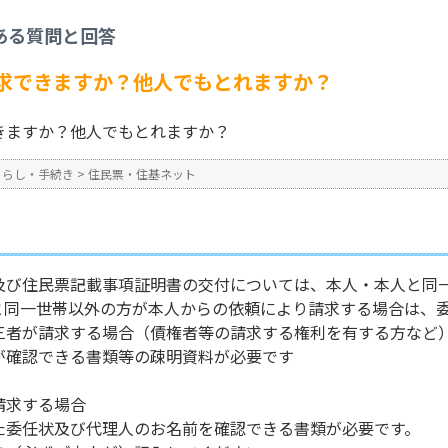
住基ネット
>
住民票はだれでも請求できますか？他人でもとれますか？
ある質問と回答
No : 37
公開日時 : 2024/10/31 13:2
求できますか？他人でもとれますか？
きますか？他人でもとれますか？
くらし・手続き
>
住民票・住基ネット
及び住民票記載事項証明書の交付については、本人・本人と同
と同一世帯以外の方が本人からの依頼により請求する場合は、
三者が請求する場合（債権者等の請求する権利を有する方など
が確認できる書類等の疎明資料が必要です
請求する場合
た委任状及び代理人のお名前を確認できる書類が必要です。