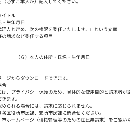
を（必ずご本人が）記入してください。
タイトル
名・生年月日
代理人と定め、次の権限を委任いたします。」という文章
等の請求など委任する項目
住所・氏名・生年月日
ページからダウンロードできます。
場合
には、プライバシー保護のため、具体的な使用目的と請求者が
だきます。
認められる場合には、請求に応じられません。
は各区役所市民課、支所市民課に問合せください。
、市ホームページ（債権管理等のための住民票請求）をご覧い