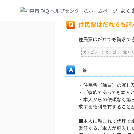
カテゴリ一覧
>
くらし・手続き
>
住民票・
よく
戻る
住民票はだれでも請
住民票はだれでも請求で
カテゴリー :
カテゴリ一覧
>
回答
・住民票（除票）の写し
・ご家族であっても本人
・本人からの依頼なく第
求する権利を有すること
■本人に頼まれて代理で
委任するご本人が記入し