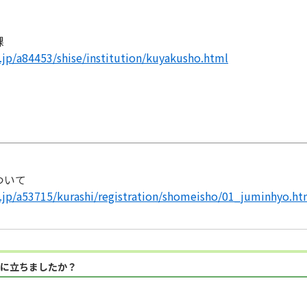
課
.jp/a84453/shise/institution/kuyakusho.html
ついて
g.jp/a53715/kurashi/registration/shomeisho/01_juminhyo.ht
に立ちましたか？