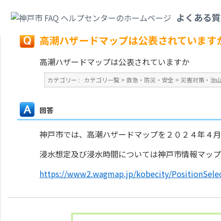
カテゴリ一覧
>
救急・防災・安全
>
災害対策・治山・砂防
>
高潮ハザードマ
よくある質
戻る
高潮ハザードマップは公表されています
高潮ハザードマップは公表されていますか
カテゴリー :
カテゴリ一覧
>
救急・防災・安全
>
災害対策・治
回答
神戸市では、高潮ハザードマップを２０２４年４月
浸水想定及び浸水時間については神戸市情報マップ
https://www2.wagmap.jp/kobecity/PositionSel