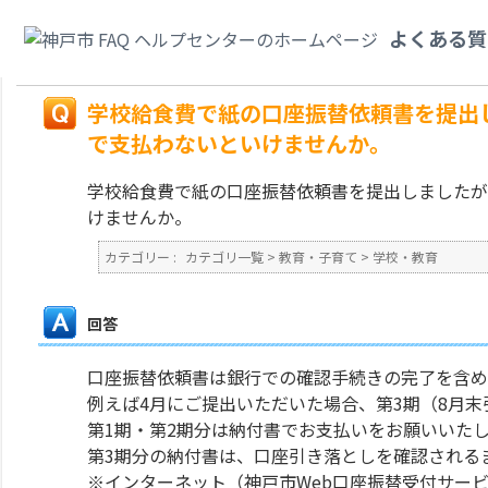
カテゴリ一覧
>
教育・子育て
>
学校・教育
>
学校給食費で紙の口座振替依頼
よくある質
書で支払わないといけませんか。
戻る
学校給食費で紙の口座振替依頼書を提出
で支払わないといけませんか。
学校給食費で紙の口座振替依頼書を提出しましたが
けませんか。
カテゴリー :
カテゴリ一覧
>
教育・子育て
>
学校・教育
回答
口座振替依頼書は銀行での確認手続きの完了を含め
例えば4月にご提出いただいた場合、第3期（8月
第1期・第2期分は納付書でお支払いをお願いいた
第3期分の納付書は、口座引き落としを確認される
※インターネット（神戸市Web口座振替受付サー