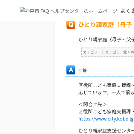
カテゴリ一覧
>
教育・子育て
>
ひとり親家
よく
戻る
ひとり親家庭（母子
ひとり親家庭（母子・父
カテゴリー :
カテゴリ一覧
>
回答
区役所こども家庭支援課
応じています。一人で悩
＜問合せ先＞
区役所こども家庭支援課
https://www.city.kobe.l
ひとり親家庭支援センタ