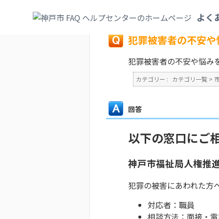
カテゴリ一覧
>
市政情報
>
問い合わせ先
>
よく
戻る
犯罪被害者の不安や
犯罪被害者の不安や悩み
カテゴリー :
カテゴリ一覧
>
回答
以下の窓口にご
神戸市福祉局人権推
犯罪の被害にあわれた方
対応者：職員
相談方法：面接・電話