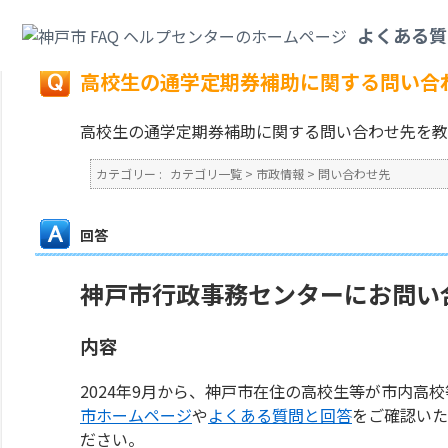
カテゴリ一覧
>
市政情報
>
問い合わせ先
>
高校生の通学定期券補助に関する
よくある質
戻る
高校生の通学定期券補助に関する問い合
高校生の通学定期券補助に関する問い合わせ先を教
カテゴリー :
カテゴリ一覧
>
市政情報
>
問い合わせ先
回答
神戸市行政事務センターにお問い
内容
2024年9月から、神戸市在住の高校生等が市内高
市ホームページ
や
よくある質問と回答
をご確認いた
ださい。