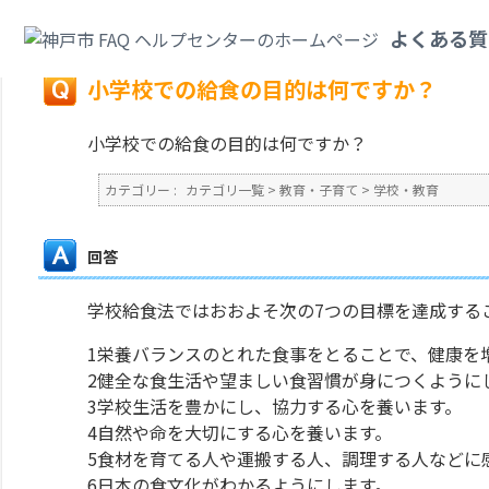
カテゴリ一覧
>
教育・子育て
>
学校・教育
>
小学校での給食の目的は何です
よくある質
戻る
小学校での給食の目的は何ですか？
小学校での給食の目的は何ですか？
カテゴリー :
カテゴリ一覧
>
教育・子育て
>
学校・教育
回答
学校給食法ではおおよそ次の7つの目標を達成する
1栄養バランスのとれた食事をとることで、健康を
2健全な食生活や望ましい食習慣が身につくように
3学校生活を豊かにし、協力する心を養います。
4自然や命を大切にする心を養います。
5食材を育てる人や運搬する人、調理する人などに
6日本の食文化がわかるようにします。