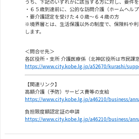
うち、下記のいずれかに該当する方に対し、要件を
・６５歳到達前に、公的な訪問介護（ホームヘルプ
・要介護認定を受けた４０歳～６４歳の方
※境界層とは、生活保護以外の制度で、保険料や利
します。
＜問合せ先＞
各区役所・支所 介護医療係（北神区役所は市民課
https://www.city.kobe.lg.jp/a52670/kurashi/supp
【関連リンク】
高額介護（予防）サービス費等の支給
https://www.city.kobe.lg.jp/a46210/business/ann
負担限度額認定証の申請
https://www.city.kobe.lg.jp/a46210/business/ann